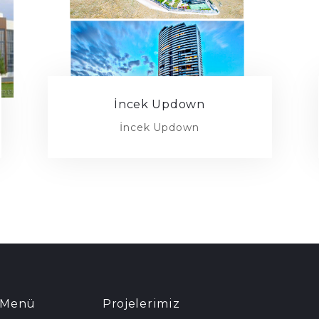
İncek Updown
İncek Updown
ı Menü
Projelerimiz